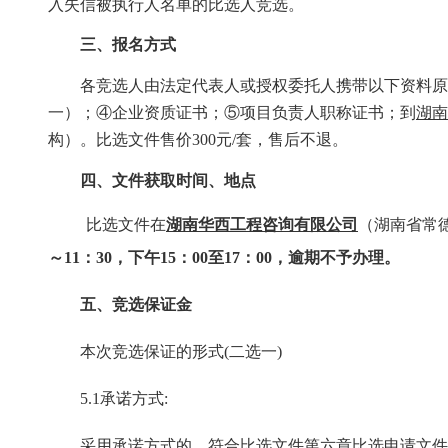
入失信被执行人名单的
比选
人
竞选
。
三、报名方式
各竞选人由法定代表人或授权委托人携带以下资料原件（
一）；④
企业资质证书
；
⑤
项目
负责人
职称证书
；到
湖南
构）。
比选文件售价
3
00元/套，售后不退。
四、
文件获取时间、地点
比选文件在
湖南华西工程咨询有限公司
（
湖南省常
～11：30，下午15：00至17：00，逾期不予办理。
五、
竞选保证金
本次竞选保证的形式
(二选一)
5.1承诺方式:
采用承诺方式的，符合比选文件第六章比选申请文