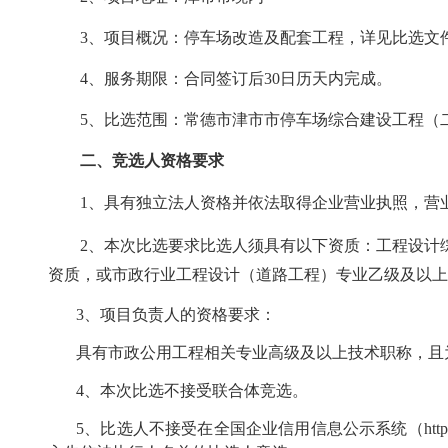
3
、
项目概况
：
停车场改造及配套工程，详见比选文件第
4、
服务期限
：
合同签订后
30日历天内完成
。
5、比选范围：
常德市津市市停车场综合建设工程（
二、竞选人资格要求
1、具有独立法人资格并依法取得企业营业执照
2、本次比选要求比选人须具有以下资质：
资质，或市政行业工程设计（道路工程）专业乙级及以上资质
3、项目负责人的资格要求：
具有市政公用工程相关专业高级及以上技术职称，且为
4、
本次比选不接受联合体竞选。
5、
比选
人不接受在全国企业信用信息公示系统（
ht