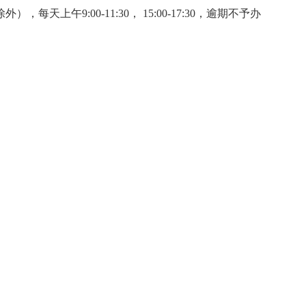
除外），每天上午
9:00-11:30， 15:00-1
7:
3
0，逾期不予办