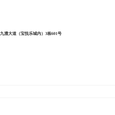
九澧大道（宝悦乐城内）
3栋601号