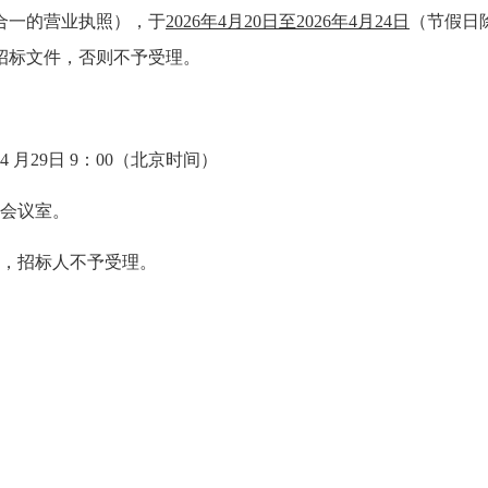
三证合一的营业执照），于
202
6
年
4
月
20
日至
202
6
年
4
月
24
日
（节假日
件，否则不予受理。
4
月
29
日
9：00
（北京时间）
会议室
。
，招标人不予受理。