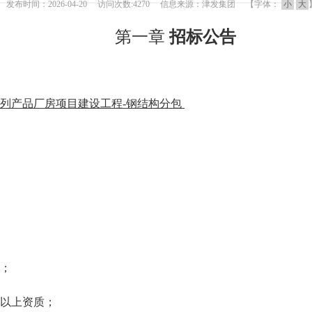
发布时间：2026-04-20 访问次数:4270 信息来源：津发集团 【字体：
小
大
第一章
招标公告
列产品厂房项目建设工程
-钢结构分包
照；
以上
资质；