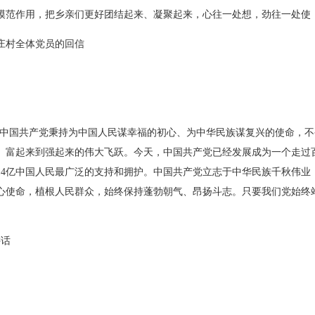
模范作用，把乡亲们更好团结起来、凝聚起来，心往一处想，劲往一处使
北庄村全体党员的回信
100年来，中国共产党秉持为中国人民谋幸福的初心、为中华民族谋复兴的
起来、富起来到强起来的伟大飞跃。今天，中国共产党已经发展成为一个走过百年
中国人民最广泛的支持和拥护。中国共产党立志于中华民族千秋伟业
，牢记初心使命，植根人民群众，始终保持蓬勃朝气、昂扬斗志。只要我们党
讲话