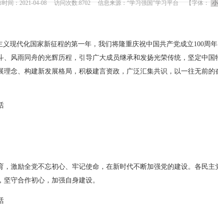
时间：2021-04-08 访问次数:8702 信息来源：“学习强国”学习平台 【字体：
小
代化国家新征程的第一年，我们将隆重庆祝中国共产党成立100周年。
奋斗、风雨同舟的光辉历程，引导广大成员继承和发扬光荣传统，坚定
理念、构建新发展格局，积极建言资政，广泛汇集共识，以一往无前的
话
，激励全党不忘初心、牢记使命，在新时代不断加强党的建设。各
合作初心，加强自身建设。
话