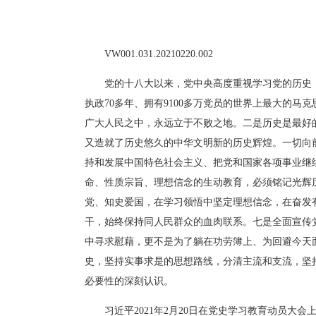
VW001.031.20210220.002
党的十八大以来，党中央高度重视学习党的历史
执政70多年、拥有9100多万党员的世界上最大的马克思
广大人民之中，永远立于不败之地。二是历史
又造就了历史悠久的中华文明新的历史辉煌。一切向前走
持和发展中国特色社会主义、把党和国家各项事业继续推
命、性质宗旨、理想信念的生动教育，必须
党、知史爱国，在学习领悟中坚定理想信念，
干，始终保持同人民群众的血肉联系。七是全面宣传
中寻求慰藉，更不是为了躺在功劳簿上、为回避
史，坚持实事求是的思想路线，分清主流和支流
必要性的深刻认识。
习近平2021年2月20日在党史学习教育动员大会