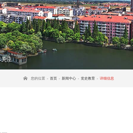
体关注
您的位置 -
首页
-
新闻中心
-
党史教育
-
详细信息