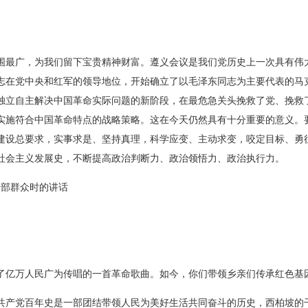
活动范围最广，为我们留下宝贵精神财富。遵义会议是我们党历史上一次具
同志在党中央和红军的领导地位，开始确立了以毛泽东同志为主要代表的马
立自主解决中国革命实际问题的新阶段，在最危急关头挽救了党、挽救了
性地制定和实施符合中国革命特点的战略策略。这在今天仍然具有十分重要的意义
求，实事求是、坚持真理，科学应变、主动求变，咬定目标、勇往直
、社会主义发展史，不断提高政治判断力、政治领悟力、政治执行力。
干部群众时的讲话
万人民广为传唱的一首革命歌曲。如今，你们带领乡亲们传承红色基因，团结一心
。中国共产党百年史是一部团结带领人民为美好生活共同奋斗的历史